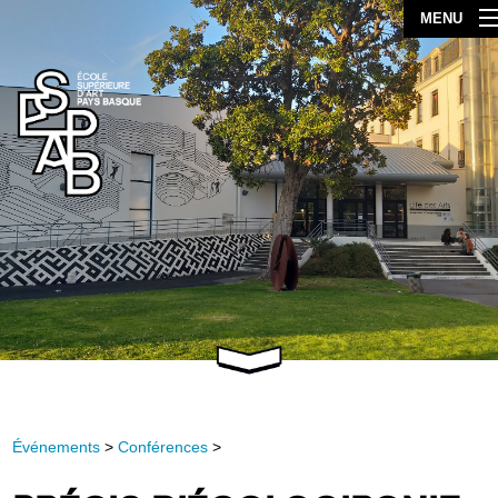
MENU
Événements
>
Conférences
>