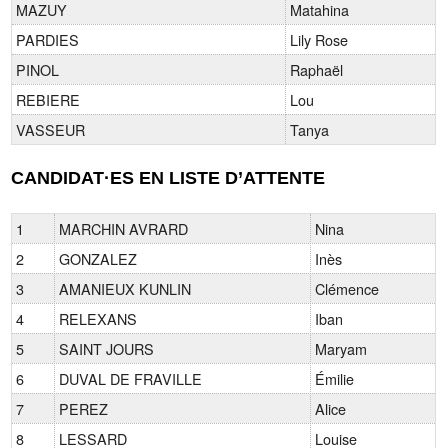
MAZUY
Matahina
PARDIES
Lily Rose
PINOL
Raphaël
REBIERE
Lou
VASSEUR
Tanya
CANDIDAT·ES EN LISTE D’ATTENTE
1
MARCHIN AVRARD
Nina
2
GONZALEZ
Inès
3
AMANIEUX KUNLIN
Clémence
4
RELEXANS
Iban
5
SAINT JOURS
Maryam
6
DUVAL DE FRAVILLE
Émilie
7
PEREZ
Alice
8
LESSARD
Louise