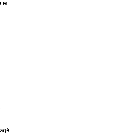
é et
e
)
a
ragé