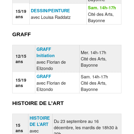
Sam. 14h-17h
DESSIN/PEINTURE
15/19
Cité des Arts,
ans
avec Louisa Raddatz
Bayonne
GRAFF
GRAFF
Mer. 14h-17h
Initiation
12/15
Cité des Arts,
ans
avec Florian de
Bayonne
Elizondo
GRAFF
Sam. 14h-17h
15/19
avec Florian de
Cité des Arts,
ans
Elizondo
Bayonne
HISTOIRE DE L’ART
HISTOIRE
Du 23 septembre au 16
DE L’ART
15
décembre, les mardis de 18h30 à
ans
avec
20h