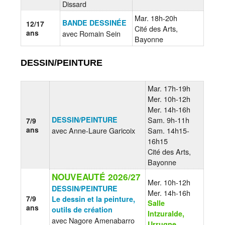
Dissard
Mar. 18h-20h
BANDE DESSINÉE
12/17
Cité des Arts,
ans
avec Romain Sein
Bayonne
DESSIN/PEINTURE
Mar. 17h-19h
Mer. 10h-12h
Mer. 14h-16h
DESSIN/PEINTURE
Sam. 9h-11h
7/9
ans
avec Anne-Laure Garicoix
Sam. 14h15-
16h15
Cité des Arts,
Bayonne
NOUVEAUTÉ 2026/27
Mer. 10h-12h
DESSIN/PEINTURE
Mer. 14h-16h
7/9
Le dessin et la peinture,
Salle
ans
outils de création
Intzuralde,
avec Nagore Amenabarro
Urrugne