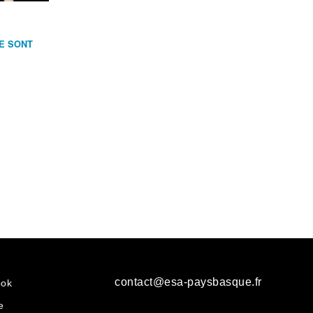
NE SONT
contact@esa-paysbasque.fr
ook
e