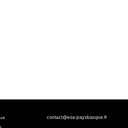
contact@esa-paysbasque.fr
ook
e