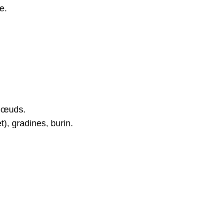
e.
 nœuds.
t), gradines, burin.