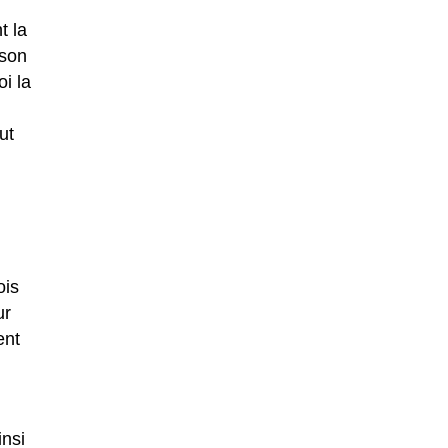
t la
 son
i la
ut
ois
ur
ent
insi