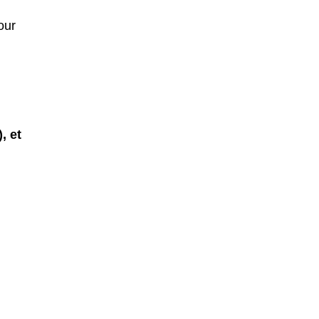
our
, et