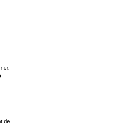
iner,
a
nt de