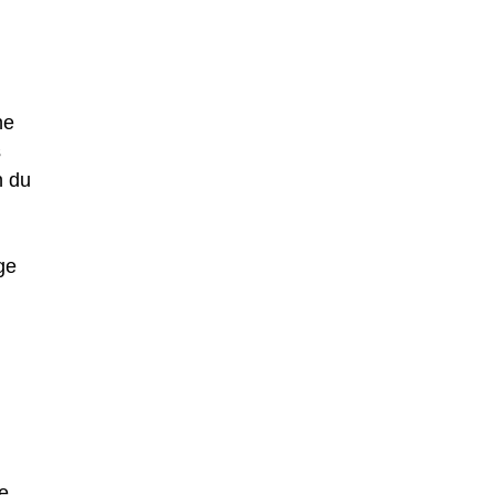
he
s
n du
ge
e,