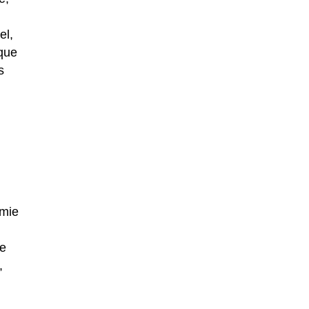
el,
que
s
 mie
de
,