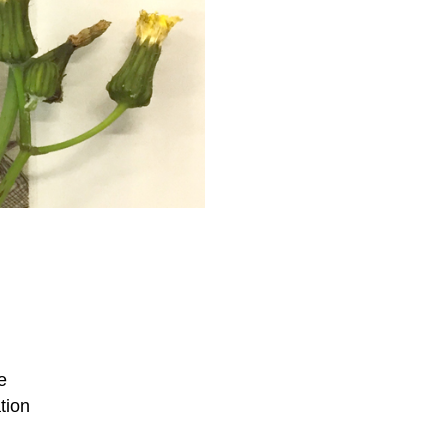
e
tion