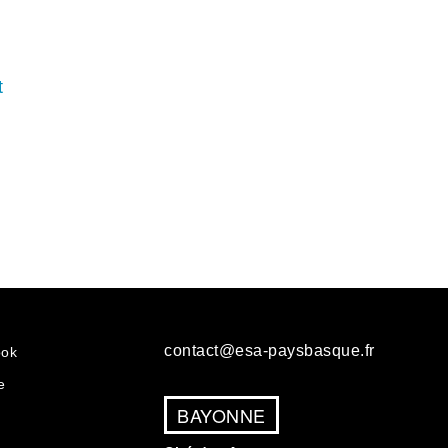
t
contact@esa-paysbasque.fr
ook
e
BAYONNE