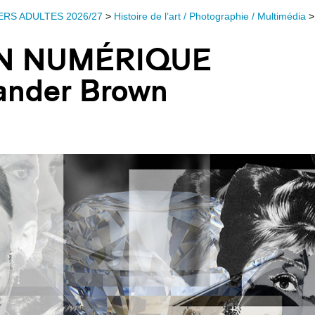
ERS ADULTES 2026/27
>
Histoire de l’art / Photographie / Multimédia
>
N NUMÉRIQUE
ander Brown