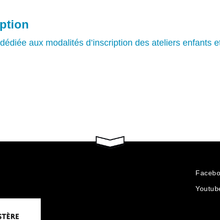
iption
dédiée aux modalités d’inscription des ateliers enfants e
Faceb
Youtub